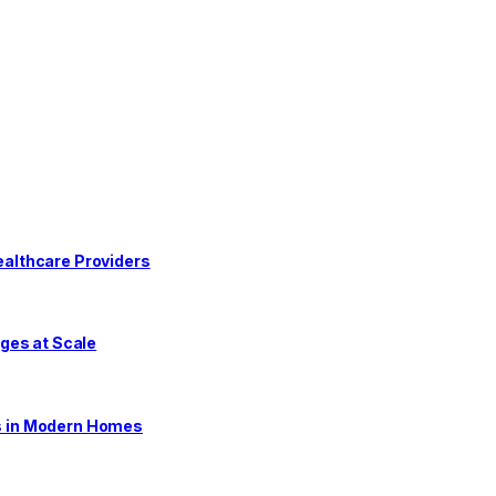
althcare Providers
ges at Scale
s in Modern Homes