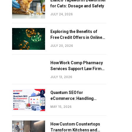
Elanco Tapeworm Dewormer
for Cats: Dosage and Safety
JULY 24, 2026
Exploring the Benefits of
Free Credit Offers in Online
Gaming
JULY 20, 2026
How Work Comp Pharmacy
Services Support Law Firms
and Healthcare Providers
JULY 13, 2026
Quantum SEO for
eCommerce: Handling
Millions of Product Pages at
MAY 15, 2026
Scale
How Custom Countertops
Transform Kitchens and