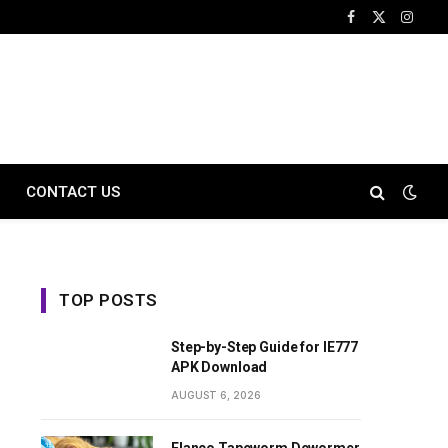
Facebook
X
Instag
(Twitter)
CONTACT US
TOP POSTS
Step-by-Step Guide for IE777
APK Download
AUGUST 6, 2026