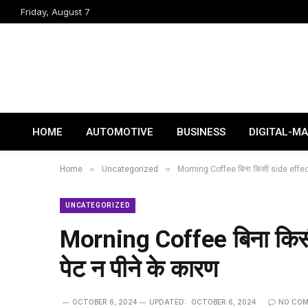
Friday, August 7
HOME
AUTOMOTIVE
BUSINESS
DIGITAL-M
»
»
Home
Uncategorized
Morning Coffee बिना किसी side effect
UNCATEGORIZED
Morning Coffee बिना किस
पेट न पीने के कारण
OCTOBER 6, 2024
UPDATED:
OCTOBER 6, 2024
NO CO